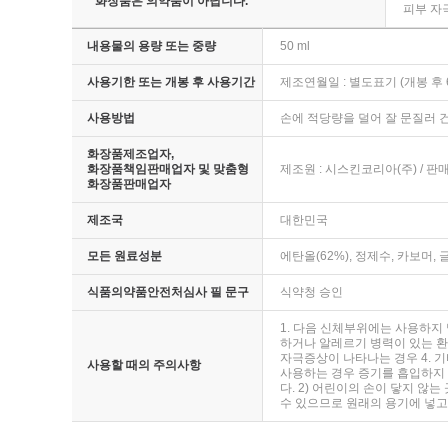
* 화장품은 의약품이 아닙니다.
피부 자
내용물의 용량 또는 중량
50 ml
사용기한 또는 개봉 후 사용기간
제조연월일 : 별도표기 (개봉 후 
사용방법
손에 적당량을 덜어 잘 문질러 
화장품제조업자,
화장품책임판매업자 및 맞춤형
제조원 : 시스킨코리아(주) / 판
화장품판매업자
제조국
대한민국
모든 원료성분
에탄올(62%), 정제수, 카보
식품의약품안전처심사 필 문구
식약청 승인
1. 다음 신체부위에는 사용하지 
하거나 알레르기 병력이 있는 환자
자극증상이 나타나는 경우 4. 기
사용할 때의 주의사항
사용하는 경우 증기를 흡입하지 않
다. 2) 어린이의 손이 닿지 않
수 있으므로 원래의 용기에 넣고