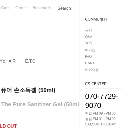
Cart
Order
Bookmark
Search
COMMUNITY
공지
Q&A
후기
매거진
FAQ
Y&HAIR
E.T.C
CART
마이쇼핑
CS CENTER
어 손소독겔 (50ml)
070-7729-
The Pure Sanitizer Gel (50ml)
9070
평일 AM 09 - PM 06
점심 PM 01 - PM 02
SAT,SUN, HOLIDAY
LD OUT