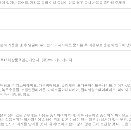
극이 있거나 붉어짐, 가려움 등의 이상 증상이 있을 경우 즉시 사용을 중단해 주세요.
분히 거품을 낸 후 얼굴에 부드럽게 마사지하듯 문지른 후 미온수로 충분히 헹구어 냅
주) / 화장품책임판매업자 : (주)브이에이에이치
씨드, 미리스틱애씨드, 라우릭애씨드, 글리세린, 포타슘하이드록사이드, 피이지-32, 코
, 녹두추출물, 부틸렌글라이콜, 다이소듐이디티에이, 글리세릴스테아레이트, 피이지-
 페녹시에탄올, 향료
은 이상이 있는 경우에는 사용을 중지하여야 하며, 계속 사용하면 증상이 악화되므로 피부
 나. 적용부위가 직사광선에 의하여 위와 같은 이상이 있는 경우 2) 상처가 있는 부위, 습
는 반드시 마개를 닫아둘 것 나. 유아•소아의 손이 닿지 않는 곳에 보관할 것 다. 고온