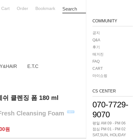
Cart
Order
Bookmark
Search
COMMUNITY
공지
Q&A
후기
매거진
FAQ
Y&HAIR
E.T.C
CART
마이쇼핑
CS CENTER
쉬 클렌징 폼 180 ml
070-7729-
Fresh Cleansing Foam
9070
평일 AM 09 - PM 06
00
원
점심 PM 01 - PM 02
SAT,SUN, HOLIDAY