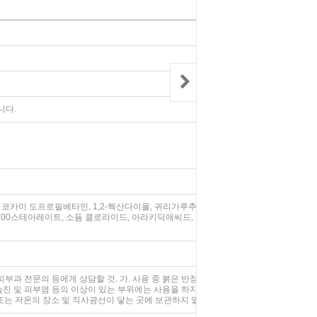
니다.
카미 도프로필베타인, 1,2-헥산다이올, 귀리가루추출물(900 mg), 귀
100스테아레이트, 소듐 클로라이드, 아라키딕애씨드, 코카마이드디이에
과 전문의 등에게 상담할 것. 가. 사용 중 붉은 반점, 부어오름, 가려움
진 및 피부염 등의 이상이 있는 부위에는 사용을 하지 말 것. 3) 보관 및
 또는 저온의 장소 및 직사광선이 닿는 곳에 보관하지 말 것.