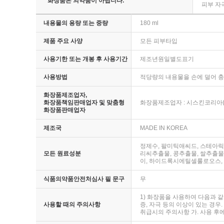
* 화장품은 의약품이 아닙니다.
피부 자
내용물의 용량 또는 중량
180 ml
제품 주요 사양
모든 피부타입
사용기한 또는 개봉 후 사용기간
제조년원일별도표기
사용방법
적당량의 내용물을 손에 덜어 충
화장품제조업자,
화장품책임판매업자 및 맞춤형
화장품제조업자 : 시스킨코리아(
화장품판매업자
제조국
MADE IN KOREA
정제수, 팔미틱애씨드, 스테아릭애
모든 원료성분
리씨추출물, 콩추출물, 쌀추출물
이, 하이드록시에틸셀룰로오스,
식품의약품안전처심사 필 문구
무
1) 화장품을 사용하여 다음과 같
사용할 때의 주의사항
증, 자극 등의 이상이 있는 경우.
취급시의 주의사항 가. 사용 후에